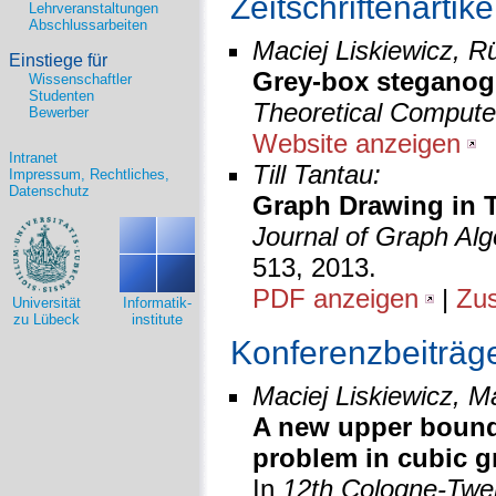
Zeitschriftenartike
Lehrveranstaltungen
Abschlussarbeiten
Maciej Liskiewicz, Rü
Einstiege für
Grey-box steganog
Wissenschaftler
Studenten
Theoretical Compute
Bewerber
Website anzeigen
Intranet
Till Tantau:
Impressum, Rechtliches,
Datenschutz
Graph Drawing in T
Journal of Graph Alg
513, 2013.
PDF anzeigen
|
Zu
Universität
Informatik-
zu Lübeck
institute
Konferenzbeiträg
Maciej Liskiewicz, M
A new upper bound 
problem in cubic g
In
12th Cologne-Twe