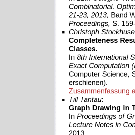
Combinatorial, Opti
21-23, 2013,
Band W
Proceedings,
S. 159-
Christoph Stockhusen
Completeness Resu
Classes.
In
8th International
Exact Computation 
Computer Science, S
erschienen).
Zusammenfassung a
Till Tantau
:
Graph Drawing in T
In
Proceedings of G
Lecture Notes in Co
2013.