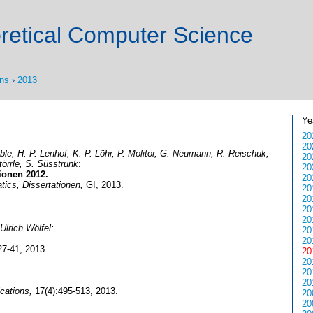
retical Computer Science
ons
›
2013
Ye
20
20
ble, H.-P. Lenhof, K.-P. Löhr, P. Molitor, G. Neumann, R. Reischuk,
20
törrle, S. Süsstrunk
:
20
ionen 2012.
20
tics, Dissertationen,
GI, 2013.
20
20
20
20
Ulrich Wölfel:
20
20
27-41, 2013.
20
20
20
20
ications,
17(4):495-513, 2013.
20
20