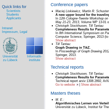
Conference papers
Quick links for
Scientists
Maciej Liskiewicz, Martin R. Schuster
Students
A new upper bound for the traveli
Applicants
In
12th Cologne-Twente Workshop on G
May 21-23, 2013,
Volume WP 13-01 
Christoph Stockhusen, Till Tantau
:
Intranet
Completeness Results for Paramete
Impressum, Legal
In
8th International Symposium on P
Computer Science, Springer, 2013 (to 
Show abstract
Till Tantau
:
Graph Drawing in TikZ.
In
Proceedings of Graph Drawing 201
Springer, 2013.
Universität
Informatik-
Show abstract
zu Lübeck
institute
Technical reports
Christoph Stockhusen, Till Tantau:
Completeness Results for Paramete
Technical report arxiv:1308.2892, ArXi
Go to website
|
Show abstract
Masters theses
M. E.:
Algorithmisches Lernen von Vertei
Universität zu Lübeck, Institut für Th