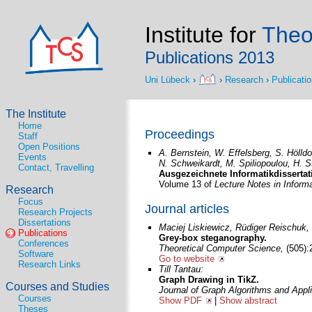
Institute for
Theo
Publications 2013
Uni Lübeck
›
›
Research
›
Publicati
The Institute
Home
Proceedings
Staff
Open Positions
A. Bernstein, W. Effelsberg, S. Hölldo
Events
N. Schweikardt, M. Spiliopoulou, H. S
Contact, Travelling
Ausgezeichnete Informatikdissertat
Volume 13 of
Lecture Notes in Informa
Research
Focus
Journal articles
Research Projects
Dissertations
Maciej Liskiewicz, Rüdiger Reischuk, 
Publications
Grey-box steganography.
Conferences
Theoretical Computer Science,
(505):
Software
Go to website
Research Links
Till Tantau:
Graph Drawing in TikZ.
Courses and Studies
Journal of Graph Algorithms and Appl
Courses
Show PDF
|
Show abstract
Theses