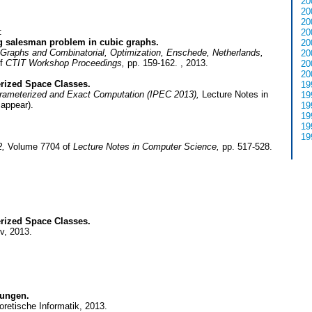
20
20
20
:
20
ng salesman problem in cubic graphs.
20
raphs and Combinatorial, Optimization, Enschede, Netherlands,
20
of
CTIT Workshop Proceedings,
pp. 159-162. , 2013.
20
20
rized Space Classes.
19
arameterized and Exact Computation (IPEC 2013),
Lecture Notes in
19
appear).
19
19
19
19
2,
Volume 7704 of
Lecture Notes in Computer Science,
pp. 517-528.
rized Space Classes.
v, 2013.
lungen.
eoretische Informatik, 2013.