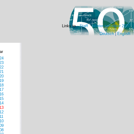
Links to
Staff
Winter semester 2020
Deutsch
|
English
ar
24
23
22
21
20
19
18
17
16
15
14
13
12
11
10
09
08