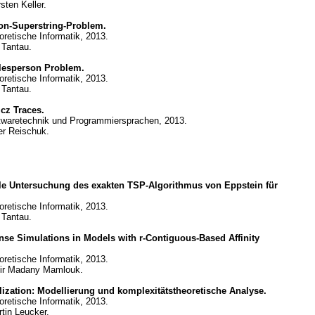
ten Keller.
on-Superstring-Problem.
eoretische Informatik, 2013.
 Tantau.
alesperson Problem.
eoretische Informatik, 2013.
 Tantau.
cz Traces.
oftwaretechnik und Programmiersprachen, 2013.
er Reischuk.
le Untersuchung des exakten TSP-Algorithmus von Eppstein für
eoretische Informatik, 2013.
 Tantau.
se Simulations in Models with r-Contiguous-Based Affinity
eoretische Informatik, 2013.
mir Madany Mamlouk.
zation: Modellierung und komplexitätstheoretische Analyse.
eoretische Informatik, 2013.
tin Leucker.