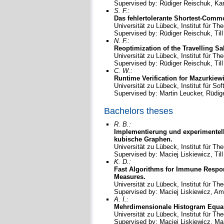
Supervised by: Rüdiger Reischuk, Kars
S. F.:
Das fehlertolerante Shortest-Comm
Universität zu Lübeck, Institut für Th
Supervised by: Rüdiger Reischuk, Till
N. F.:
Reoptimization of the Travelling S
Universität zu Lübeck, Institut für Th
Supervised by: Rüdiger Reischuk, Till
C. W.:
Runtime Verification for Mazurkiewi
Universität zu Lübeck, Institut für S
Supervised by: Martin Leucker, Rüdig
Bachelors theses
R. B.:
Implementierung und experimentel
kubische Graphen.
Universität zu Lübeck, Institut für Th
Supervised by: Maciej Liskiewicz, Till
K. D.:
Fast Algorithms for Immune Respon
Measures.
Universität zu Lübeck, Institut für Th
Supervised by: Maciej Liskiewicz, A
A. I.:
Mehrdimensionale Histogram Equali
Universität zu Lübeck, Institut für Th
Supervised by: Maciej Liskiewicz, Mar