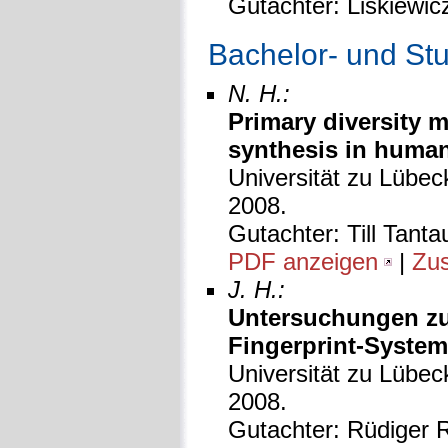
Gutachter: Liskiewic
Bachelor- und St
N. H.:
Primary diversity 
synthesis in human
Universität zu Lübeck
2008.
Gutachter: Till Tanta
PDF anzeigen
|
Zu
J. H.:
Untersuchungen zur
Fingerprint-System
Universität zu Lübeck
2008.
Gutachter: Rüdiger R