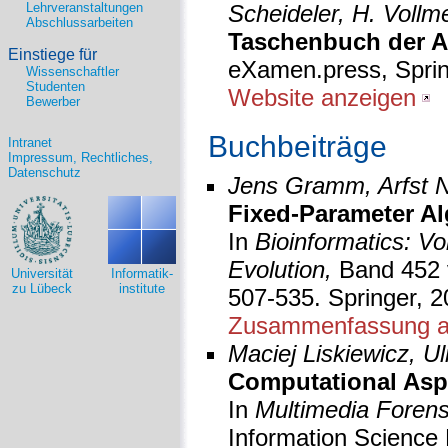
Lehrveranstaltungen
Scheideler, H. Vollm
Abschlussarbeiten
Taschenbuch der A
Einstiege für
eXamen.press, Sprin
Wissenschaftler
Studenten
Website anzeigen
Bewerber
Buchbeiträge
Intranet
Impressum, Rechtliches,
Datenschutz
Jens Gramm, Arfst Ni
Fixed-Parameter Al
In
Bioinformatics: V
Evolution,
Band 452
Universität
Informatik-
zu Lübeck
institute
507-535. Springer, 2
Zusammenfassung a
Maciej Liskiewicz, Ul
Computational Aspe
In
Multimedia Forens
Information Science