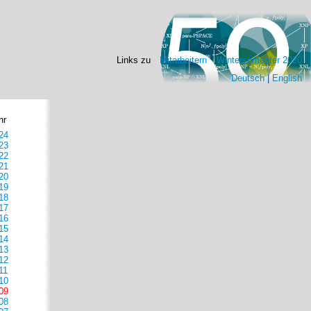
Links zu
Mitarbeitern
Wintersemester 2020
Deutsch
|
English
hr
24
23
22
21
20
19
18
17
16
15
14
13
12
11
10
09
08