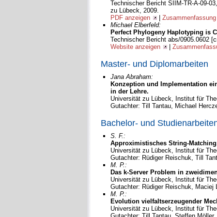
Technischer Bericht SIIM-TR-A-09-03, S
zu Lübeck, 2009.
PDF anzeigen
|
Zusammenfassung 
Michael Elberfeld:
Perfect Phylogeny Haplotyping is 
Technischer Bericht abs/0905.0602 [
Website anzeigen
|
Zusammenfassu
Master- und Diplomarbeiten
Jana Abraham:
Konzeption und Implementation ein
in der Lehre.
Universität zu Lübeck, Institut für Th
Gutachter: Till Tantau, Michael Hercz
Bachelor- und Studienarbeite
S. F.:
Approximistisches String-Matching
Universität zu Lübeck, Institut für Th
Gutachter: Rüdiger Reischuk, Till Tan
M. P.:
Das k-Server Problem in zweidimen
Universität zu Lübeck, Institut für Th
Gutachter: Rüdiger Reischuk, Maciej 
M. P.:
Evolution vielfaltserzeugender M
Universität zu Lübeck, Institut für Th
Gutachter: Till Tantau, Steffen Möller.