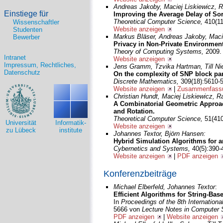
Andreas Jakoby, Maciej Liskiewicz, R
Einstiege für
Improving the Average Delay of Sor
Theoretical Computer Science,
410(11
Wissenschaftler
Website anzeigen
Studenten
Markus Bläser, Andreas Jakoby, Maci
Bewerber
Privacy in Non-Private Environment
Theory of Computing Systems,
2009.
Intranet
Website anzeigen
Impressum, Rechtliches,
Jens Gramm, Tzvika Hartman, Till Nier
Datenschutz
On the complexity of SNP block par
Discrete Mathematics,
309(18):5610-
Website anzeigen
|
Zusammenfassu
Christian Hundt, Maciej Liskiewicz, R
A Combinatorial Geometric Approac
and Rotation.
Theoretical Computer Science,
51(410
Universität
Informatik-
Website anzeigen
zu Lübeck
institute
Johannes Textor, Björn Hansen:
Hybrid Simulation Algorithms for 
Cybernetics and Systems,
40(5):390-
Website anzeigen
|
PDF anzeigen
Konferenzbeiträge
Michael Elberfeld, Johannes Textor
:
Efficient Algorithms for String-Bas
In
Proceedings of the 8th Internation
5666 von
Lecture Notes in Computer
PDF anzeigen
|
Website anzeigen