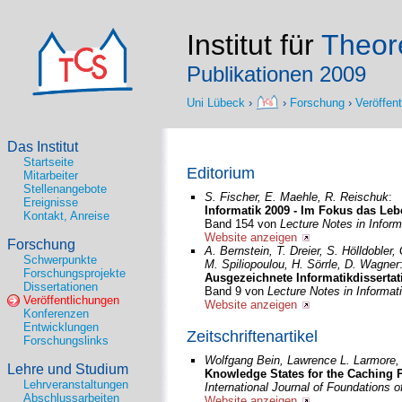
Institut für
Theore
Publikationen 2009
Uni Lübeck
›
›
Forschung
›
Veröffen
Das Institut
Startseite
Editorium
Mitarbeiter
Stellenangebote
S. Fischer, E. Maehle, R. Reischuk
:
Ereignisse
Informatik 2009 - Im Fokus das Leb
Kontakt, Anreise
Band 154 von
Lecture Notes in Inform
Website anzeigen
Forschung
A. Bernstein, T. Dreier, S. Hölldobler
Schwerpunkte
M. Spiliopoulou, H. Sörrle, D. Wagner
Forschungsprojekte
Ausgezeichnete Informatikdissertat
Dissertationen
Band 9 von
Lecture Notes in Informat
Veröffentlichungen
Website anzeigen
Konferenzen
Entwicklungen
Zeitschriftenartikel
Forschungslinks
Wolfgang Bein, Lawrence L. Larmore,
Lehre und Studium
Knowledge States for the Caching
Lehrveranstaltungen
International Journal of Foundations
Abschlussarbeiten
Website anzeigen