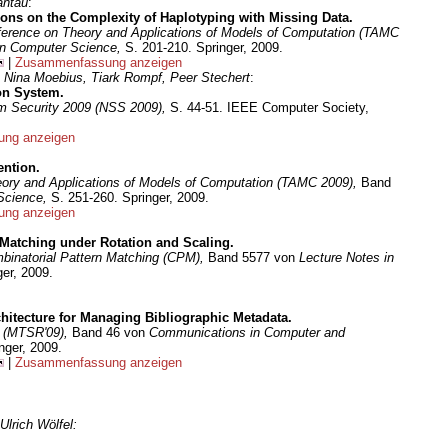
antau
:
ions on the Complexity of Haplotyping with Missing Data.
ference on Theory and Applications of Models of Computation (TAMC
in Computer Science,
S. 201-210. Springer, 2009.
|
Zusammenfassung anzeigen
Nina Moebius, Tiark Rompf, Peer Stechert
:
ion System.
m Security 2009 (NSS 2009),
S. 44-51. IEEE Computer Society,
ng anzeigen
:
ention.
heory and Applications of Models of Computation (TAMC 2009),
Band
 Science,
S. 251-260. Springer, 2009.
ng anzeigen
atching under Rotation and Scaling.
inatorial Pattern Matching (CPM),
Band 5577 von
Lecture Notes in
er, 2009.
itecture for Managing Bibliographic Metadata.
 (MTSR'09),
Band 46 von
Communications in Computer and
nger, 2009.
|
Zusammenfassung anzeigen
Ulrich Wölfel: