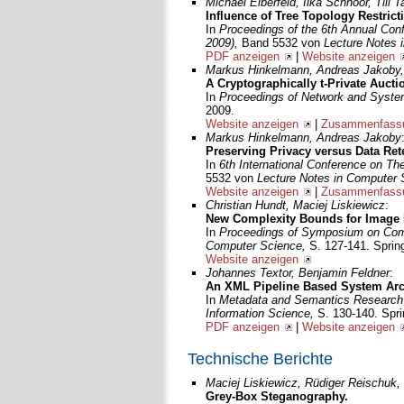
Michael Elberfeld, Ilka Schnoor, Till T
Influence of Tree Topology Restrict
In
Proceedings of the 6th Annual Con
2009),
Band 5532 von
Lecture Notes 
PDF anzeigen
|
Website anzeigen
Markus Hinkelmann, Andreas Jakoby, 
A Cryptographically t-Private Auct
In
Proceedings of Network and Syste
2009.
Website anzeigen
|
Zusammenfassu
Markus Hinkelmann, Andreas Jakoby
Preserving Privacy versus Data Ret
In
6th International Conference on T
5532 von
Lecture Notes in Computer
Website anzeigen
|
Zusammenfassu
Christian Hundt, Maciej Liskiewicz
:
New Complexity Bounds for Image M
In
Proceedings of Symposium on Comb
Computer Science,
S. 127-141. Spring
Website anzeigen
Johannes Textor, Benjamin Feldner
:
An XML Pipeline Based System Arch
In
Metadata and Semantics Research
Information Science,
S. 130-140. Spri
PDF anzeigen
|
Website anzeigen
Technische Berichte
Maciej Liskiewicz, Rüdiger Reischuk, 
Grey-Box Steganography.