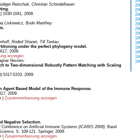
20
üdiger Reischuk, Christian Schindelhauer:
20
ting.
20
):1030-1041, 2009.
20
20
ej Liskiewicz, Bodo Manthey:
20
s.
20
20
19
hoff, Roded Sharan, Till Tantau:
19
titioning under the perfect phylogeny model.
19
5617, 2009.
19
ng anzeigen
19
agnar Nevries:
19
h to Two-dimensional Robustly Pattern Matching with Scaling
):5317-5333, 2009.
an Agent Based Model of the Immune Response.
417, 2009.
|
Zusammenfassung anzeigen
ed Negative Selection.
al Conference on Artificial Immune Systems (ICARIS 2009),
Band
 Science,
S. 109-121. Springer, 2009.
|
Zusammenfassung anzeigen