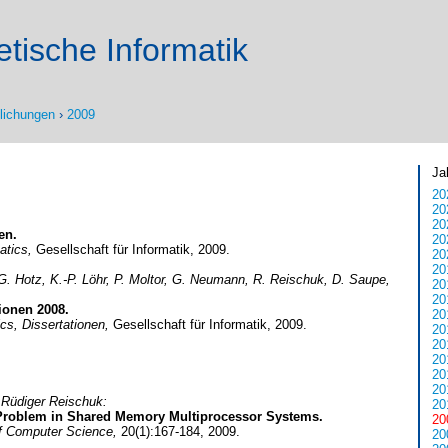
tische Informatik
tlichungen
›
2009
Ja
20
20
20
en.
20
atics,
Gesellschaft für Informatik, 2009.
20
20
, G. Hotz, K.-P. Löhr, P. Moltor, G. Neumann, R. Reischuk, D. Saupe,
20
:
20
ionen 2008.
20
ics, Dissertationen,
Gesellschaft für Informatik, 2009.
20
20
20
20
20
 Rüdiger Reischuk:
20
 Problem in Shared Memory Multiprocessor Systems.
20
 of Computer Science,
20(1):167-184, 2009.
20