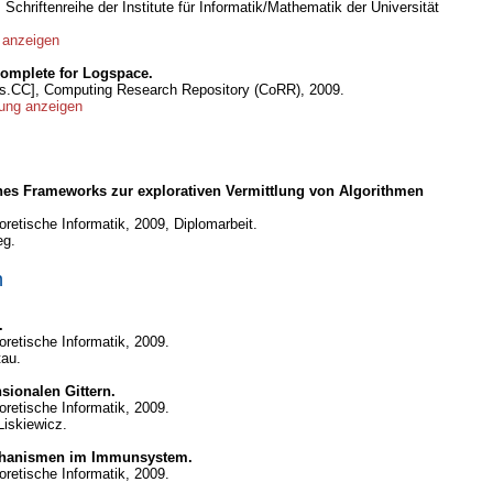
chriftenreihe der Institute für Informatik/Mathematik der Universität
anzeigen
Complete for Logspace.
cs.CC], Computing Research Repository (CoRR), 2009.
ng anzeigen
es Frameworks zur explorativen Vermittlung von Algorithmen
eoretische Informatik, 2009, Diplomarbeit.
eg.
n
.
eoretische Informatik, 2009.
tau.
sionalen Gittern.
eoretische Informatik, 2009.
Liskiewicz.
echanismen im Immunsystem.
eoretische Informatik, 2009.