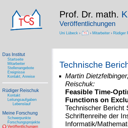
Prof. Dr. math.
K
Veröffentlichungen
Uni Lübeck
›
›
Mitarbeiter
›
Rüdiger 
Das Institut
Startseite
Technische Beric
Mitarbeiter
Stellenangebote
Ereignisse
Martin Dietzfelbinge
Kontakt, Anreise
Reischuk:
Rüdiger Reischuk
Feasible Time-Opti
Kontakt
Functions on Exclu
Leitungsaufgaben
Lebenslauf
Technischer Bericht
Meine Forschung
Schriftenreihe der Ins
Schwerpunkte
Forschungsprojekte
Informatik/Mathemati
Veröffentlichungen