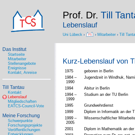
Prof. Dr.
Till Tan
Lebenslauf
Uni Lübeck
›
›
Mitarbeiter
›
Till Tant
Das Institut
Startseite
Mitarbeiter
Kurz-Lebenslauf von Ti
Stellenangebote
Ereignisse
1975
geboren in Berlin
Kontakt, Anreise
1984 –
Jugendzeit in Windhuk, Nami
1990
Till Tantau
1994
Abitur in Berlin
Kontakt
1994 –
Studium an der TU Berlin
Lebenslauf
1999
Mitgliedschaften
1995
Grundwehrdienst
EATCS-Council-Vote
1999
Diplom in Informatik an der T
Meine Forschung
1999 –
Wissenschaftlicher Mitarbeite
Schwerpunkte
2005
Forschungsprojekte
2001
Diplom in Mathematik an der
Veröffentlichungen
Entwicklungen