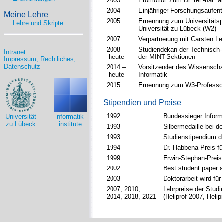
2003
Promotion zum Dr. rer.-nat. a
2004
Einjähriger Forschungsaufent
Meine Lehre
2005
Ernennung zum Universitätspr
Lehre und Skripte
Universität zu Lübeck (W2)
2007
Verpartnerung mit Carsten L
2008 –
Studiendekan der Technisch-N
Intranet
heute
der MINT-Sektionen
Impressum, Rechtliches,
Datenschutz
2014 –
Vorsitzender des Wissenscha
heute
Informatik
2015
Ernennung zum W3-Professor 
Stipendien und Preise
1992
Bundessieger Inform
Universität
Informatik-
zu Lübeck
institute
1993
Silbermedaille bei d
1993
Studienstipendium d
1994
Dr. Habbena Preis fü
1999
Erwin-Stephan-Preis
2002
Best student paper 
2003
Doktorarbeit wird fü
2007, 2010,
Lehrpreise der Studi
2014, 2018, 2021
(Heliprof 2007, Helip