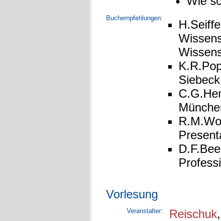
Wie sc
Buchempfehlungen:
H.Seiffe
Wissens
Wissens
K.R.Pop
Siebeck
C.G.Hem
Münche
R.M.Woe
Present
D.F.Bee
Profess
Vorlesung
Veranstalter:
Reischuk