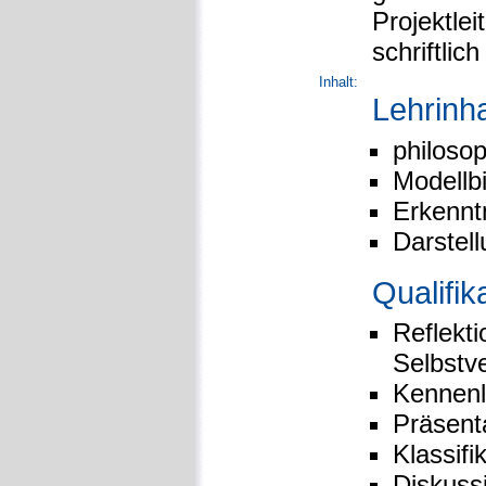
Projektle
schriftlich 
Inhalt:
Lehrinha
philoso
Modellb
Erkennt
Darstell
Qualifik
Reflekti
Selbstv
Kennenl
Präsent
Klassif
Diskuss