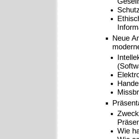
Gesell
Schutz
Ethisc
Inform
Neue An
moderne
Intell
(Softw
Elektr
Handel
Missb
Präsenta
Zweck 
Präsen
Wie ha