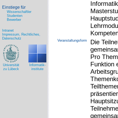
Informati
Einstiege für
Masterstu
Wissenschaftler
Studenten
Hauptstud
Bewerber
Lehrmodul
Intranet
Kompetenz
Impressum, Rechtliches,
Datenschutz
Veranstaltungsform
Die Teiln
gemeinsa
Pro Theme
Funktion e
Universität
Informatik-
zu Lübeck
institute
Arbeitsgr
Themenkom
Teiltheme
präsentier
Hauptsitz
Teilnehme
gemeinsam