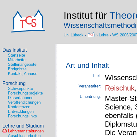
Institut für
Theore
Wissenschaftsmethodi
Uni Lübeck
›
›
Lehre
›
WS 2006/200
Das Institut
Startseite
Mitarbeiter
Art und Inhalt
Stellenangebote
Ereignisse
Kontakt, Anreise
Titel:
Wissensc
Forschung
Veranstalter:
Reischuk
Schwerpunkte
Forschungsprojekte
Einordnung:
Master-St
Dissertationen
Veröffentlichungen
Science, 
Konferenzen
Entwicklungen
ebenfalls
Forschungslinks
Diplomstu
Lehre und Studium
Die Verans
Lehrveranstaltungen
Abschlussarbeiten