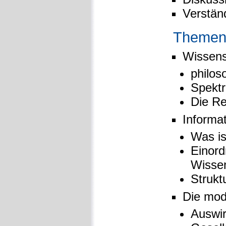
Verstän
Themen
Wissens
philos
Spektr
Die Re
Informa
Was is
Einord
Wissen
Strukt
Die mod
Auswir