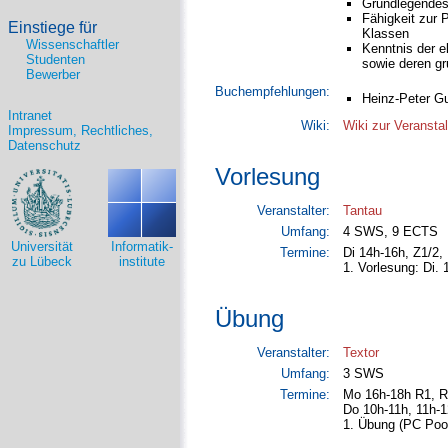
Grundlegendes 
Fähigkeit zur 
Einstiege für
Klassen
Wissenschaftler
Kenntnis der e
Studenten
sowie deren g
Bewerber
Buchempfehlungen:
Heinz-Peter G
Intranet
Wiki:
Wiki zur Veransta
Impressum, Rechtliches,
Datenschutz
Vorlesung
Veranstalter:
Tantau
Umfang:
4 SWS, 9 ECTS
Universität
Informatik-
Termine:
Di 14h-16h, Z1/2,
zu Lübeck
institute
1. Vorlesung: Di. 
Übung
Veranstalter:
Textor
Umfang:
3 SWS
Termine:
Mo 16h-18h R1, R
Do 10h-11h, 11h-
1. Übung (PC Pool