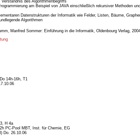
Verständnis des Algorithmenbegriffs
Programmierung am Beispiel von JAVA einschließlich rekursiver Methoden un
lementaren Datenstrukturen der Informatik wie Felder, Listen, Bäume, Graphe
rundlegende Algorithmen
umm, Manfred Sommer: Einführung in die Informatik, Oldenbourg Verlag, 200
ltung
 Do 14h-16h, T1
17.10.06
3, H 4a
12h PC-Pool MBT, Inst. für Chemie, EG
) Do. 26.10.06