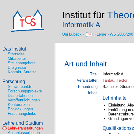
Institut für
Theore
Informatik A
Uni Lübeck
›
›
Lehre
›
WS 2006/200
Das Institut
Startseite
Mitarbeiter
Art und Inhalt
Stellenangebote
Ereignisse
Kontakt, Anreise
Titel:
Informatik A
Veranstalter:
Tantau
,
Textor
Forschung
Schwerpunkte
Einordnung:
Bachelor- Studien
Forschungsprojekte
Inhalt:
Dissertationen
Lehrinhalte
Veröffentlichungen
Konferenzen
Einleitung, Alg
Entwicklungen
Einführung in
Forschungslinks
Datenstrukture
Grundlagen vo
Lehre und Studium
Qualifikationsz
Lehrveranstaltungen
Abschlussarbeiten